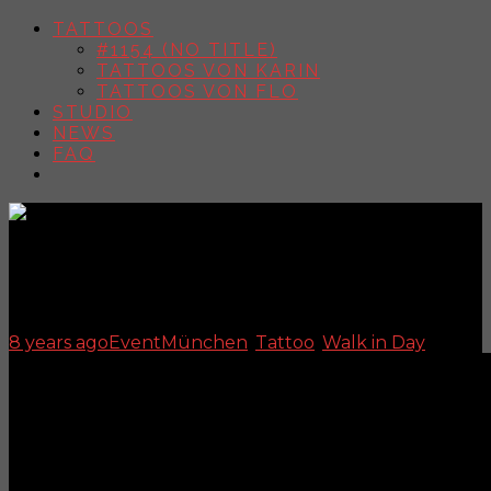
TATTOOS
#1154 (NO TITLE)
TATTOOS VON KARIN
TATTOOS VON FLO
STUDIO
NEWS
FAQ
WALKIN DAY – DEZEMBER
2018
8 years ago
Event
München
,
Tattoo
,
Walk in Day